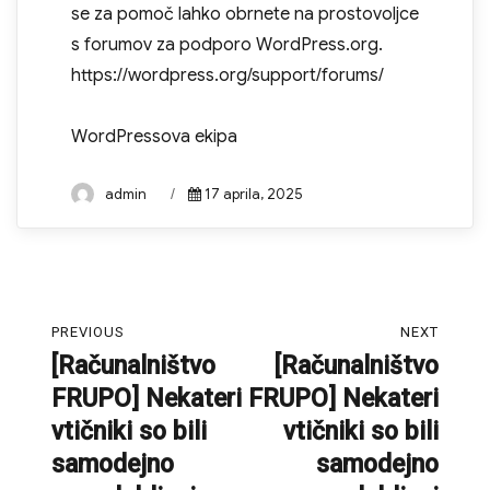
se za pomoč lahko obrnete na prostovoljce
s forumov za podporo WordPress.org.
https://wordpress.org/support/forums/
WordPressova ekipa
Author
Posted
admin
17 aprila, 2025
on
Navigacija
PREVIOUS
NEXT
prispevka
[Računalništvo
[Računalništvo
Previous
Next
FRUPO] Nekateri
FRUPO] Nekateri
post:
post:
vtičniki so bili
vtičniki so bili
samodejno
samodejno