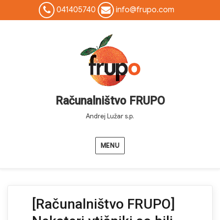
041405740
info@frupo.com
Računalništvo FRUPO
Andrej Lužar s.p.
MENU
[Računalništvo FRUPO]