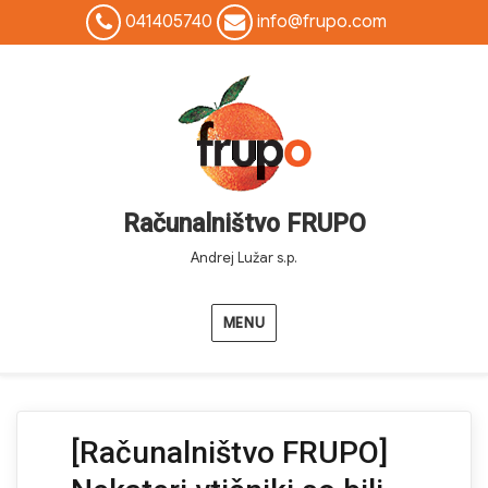
041405740
info@frupo.com
Računalništvo FRUPO
Andrej Lužar s.p.
MENU
[Računalništvo FRUPO]