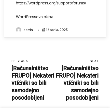
https://wordpress.org/support/forums/
WordPressova ekipa
Author
Posted
admin
16 aprila, 2025
on
Navigacija
PREVIOUS
NEXT
prispevka
[Računalništvo
[Računalništvo
Previous
Next
FRUPO] Nekateri
FRUPO] Nekateri
post:
post:
vtičniki so bili
vtičniki so bili
samodejno
samodejno
posodobljeni
posodobljeni